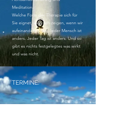
Meditation.
Welche Form der Therapie sich für
Sie eignet, wird sich zeigen, wenn wir
aufeinandertreffen. Jeder Mensch ist
anders. Jeder Tag ist anders. Und so
gibt es nichts festgelegtes was wirkt
und was nicht.
TERMINE:
Da die anspruchsvollen Ereignisse
sich nicht gerne an Terminkalender
halten und meist nicht viele Monate
auf Unterstützung warten können,