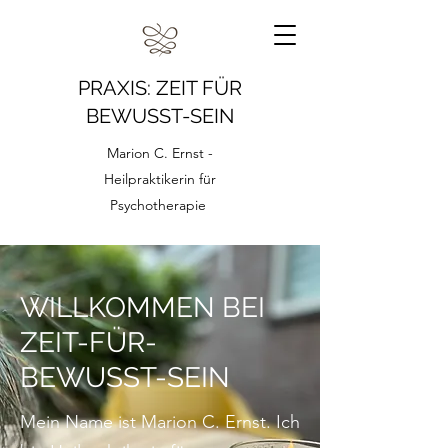
PRAXIS: ZEIT FÜR
BEWUSST-SEIN
Marion C. Ernst -
Heilpraktikerin für
Psychotherapie
WILLKOMMEN BEI
ZEIT-FÜR-
BEWUSST-SEIN
Mein Name ist Marion C. Ernst. Ich