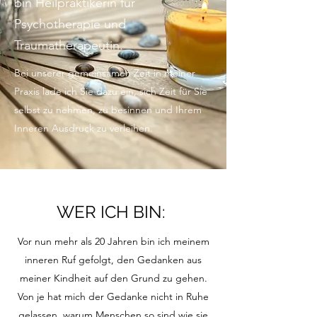
bin Heilpraktikerin für
Psychotherapie und
Traumatherapeutin.
Bei unserer gemeinsamen Zeit in meiner
Praxis lade ich Sie dazu ein, sich Zeit für Sie
selbst zu nehmen, zu besinnen und Ihrem
Inneren Ausdruck zu verleihen.
WER ICH BIN:
Vor nun mehr als 20 Jahren bin ich meinem
inneren Ruf gefolgt, den Gedanken aus
meiner Kindheit auf den Grund zu gehen.
Von je hat mich der Gedanke nicht in Ruhe
gelassen, warum Menschen so sind wie sie