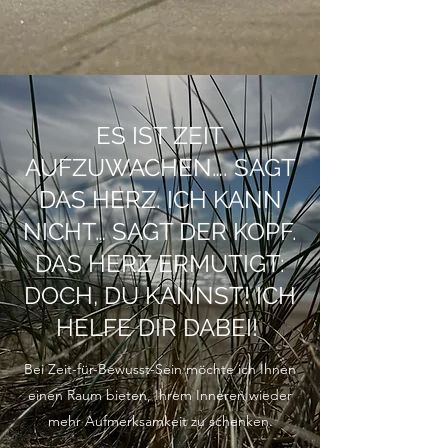
ES IST ZEIT
AUFZUWACHEN…. SAGT
DAS HERZ. ICH KANN
NICHT… SAGT DER KOPF.
DAS HERZ ERMUTIGT:
DOCH, DU KANNST! ICH
HELFE DIR DABEI!
Bei Zeit-für-Bewusst-Sein möchte ich Ihnen
einen Raum bieten, Ihrem Inneren wieder
mehr Aufmerksamkeit zu schenken.