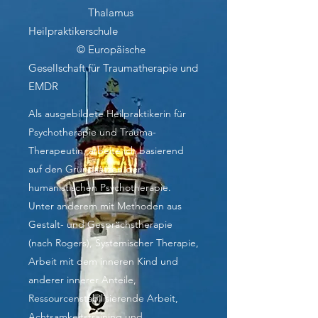
Thalamus
Heilpraktikerschule
© Europäische
Gesellschaft für Traumatherapie und
EMDR
Als ausgebildete Heilpraktikerin für
Psychotherapie und Trauma-
Therapeutin, arbeite ich basierend
auf den Grundsätzen der
humanistischen Psychotherapie.
Unter anderem mit Methoden aus
Gestalt- und Gesprächstherapie
(nach Rogers), Systemischer Therapie,
Arbeit mit dem inneren Kind und
anderer innerer Anteile,
Ressourcenstabilisierende Arbeit,
Achtsamkeitstraining und