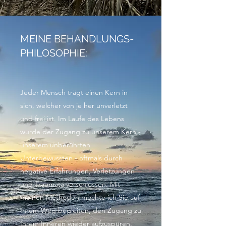
MEINE BEHANDLUNGS-
PHILOSOPHIE:
Jeder Mensch trägt einen Kern in
sich, welcher von je her unverletzt
und frei ist. Im Laufe des Lebens
wurde der Zugang zu unserem Kern -
unserem unberührten
Unterbewussten - oftmals durch
negative Erfahrungen, Verletzungen
und Traumata verschlossen. Mit
meinen Methoden möchte ich Sie auf
Ihrem Weg begleiten, den Zugang zu
Ihrem Inneren wieder aufzuspüren.